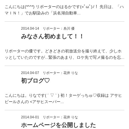
こんにちは(*^^*) リポーターのはるかです(=ﾟωﾟ)ﾉ！ 先日は、「ハ
マＩＮ！」でお馴染みの「浜名湖自動車...
2014.04-14
リポーター：糸川 優
みなさん初めまして！！
リポーターの優です。どきどきの初放送分を撮り終えて、少しホ
ッとしていたのですが...緊張のあまり、ロケ先で写メ撮るのを忘...
2014.04-07
リポーター：花井 りな
初ブログ♡
こんにちは。りなです( ´ ▽ ` ) 初！ターゲっちゅ♡収録は アサヒ
ビールさんの <アサヒスーパー...
2014.04-01
リポーター：花井 りな
ホームページを公開しました