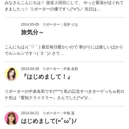
みなさんこんにちは！ 放送２回目にして、 やっと緊張がほぐれて
きましたっ！ リポーターの優です＼(^o^)／ 先日は...
2014.05-05
リポーター：花井 りな
旅気分～
こんにちは♪( ´▽｀) 最近毎日暖かいので 寒がりには嬉しいばかり
でルンルンですヽ( ´3｀)ﾉ さて...
2014.04-28
リポーター：中条 友莉
『はじめまして！』
リポーターの中条友莉です(*^^*) 私の記念すべきターゲっちゅ初ロ
ケ先は『愛知クライスラー』さんでした(^o^)/...
2014.04-21
リポーター：中島 遥
はじめまして(=ﾟωﾟ)ﾉ