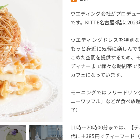
ウエディング会社がプロデュ
です。KITTE名古屋3階に20
ウエディングドレスを特別な
もっと身近に気軽に楽しんで
こめた空間を提供するため、
ディナーまで様々な時間帯で
カフェになっています。
モーニングではフリードリン
ニーワッフル」などが食べ放
了）
11時～20時00分までは、
代に＋385円でティーフード